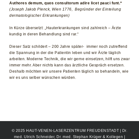
Authores demum, quos consultorum adire licet pauci funt.“
(Joseph Jakob Plenck, Wien 1776, Begründer der Einteilung
dermatologischer Erkrankungen)
In Kürze übersetzt: „Hauterkrankungen sind zahlreich – Ärzte
kundig in deren Behandlung sind rar.“
Dieser Satz schildert – 200 Jahre später- immer noch zutreffend
die Spannung in der die Patientin leben und wir Ärzte täglich
arbeiten. Moderne Technik, die wir gerne einsetzen, hilft uns zwar
immer mehr. Aber nichts kann das ärztliche Gespräch ersetzen.
Deshalb möchten wir unsere Patienten täglich so behandeln, wie
wir es uns selber wünschen würden.
© 2025 HAUT-VENEN-LASERZENTRUM FREUDENSTADT | Dr.
med. Ulrich Schneider, Dr. med. Stephan Krüger & Kollegen |