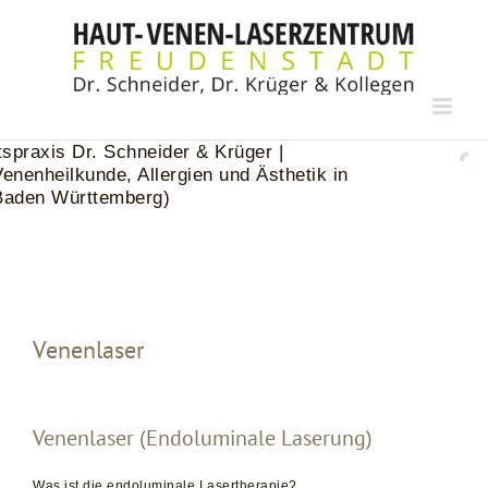
Zum
Inhalt
springen
Venenlaser
Venenlaser (Endoluminale Laserung)
Was ist die endoluminale Lasertherapie?